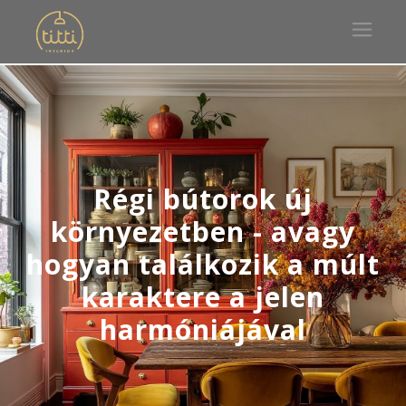
Régi bútorok új
környezetben - avagy
hogyan találkozik a múlt
karaktere a jelen
harmóniájával