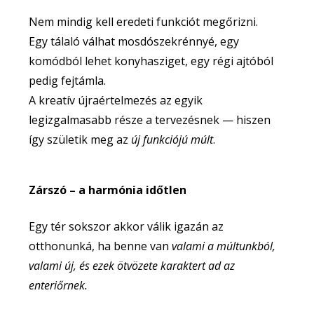
Nem mindig kell eredeti funkciót megőrizni.
Egy tálaló válhat mosdószekrénnyé, egy
komódból lehet konyhasziget, egy régi ajtóból
pedig fejtámla.
A kreatív újraértelmezés az egyik
legizgalmasabb része a tervezésnek — hiszen
így születik meg az
új funkciójú múlt
.
Zárszó – a harmónia időtlen
Egy tér sokszor akkor válik igazán az
otthonunká, ha benne van
valami a múltunkból,
valami új, és ezek ötvözete karaktert ad az
enteriőrnek.