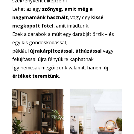
szekrényként elképzelni.
Lehet az egy
szőnyeg, amit még a
nagymamánk használt
, vagy egy
kissé
megkopott fotel
, amit imádtunk.
Ezek a darabok a múlt egy darabját őrzik – és
egy kis gondoskodással,
például
újrakárpitozással, áthúzással
vagy
felújítással újra fényükre kaphatnak.
Így nemcsak megőrzünk valamit, hanem
új
értéket teremtünk
.