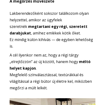
A megőrzés művészete
Lakberendezőként sokszor találkozom olyan
helyzettel, amikor az ügyfelek
szeretnék
megtartani egy régi, szeretett
darabjukat
, amihez emlékek kötik őket.
Ez mindig külön kihívás — de egyben lehetőség
is.
A cél ilyenkor nem az, hogy a régi tárgy
„elrejtőzzön” az új között, hanem hogy
méltó
helyet kapjon
.
Megfelelő színválasztással, textúrákkal és
világítással a régi bútor új életre kel, miközben
megőrzi a múlt lelkét.