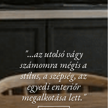
"...az utolsó vágy
számomra mégis a
stílus, a szépség, az
egyedi enteriőr
megalkotása lett."